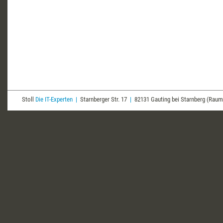
Stoll
Die IT-Experten
|
Starnberger Str. 17
|
82131 Gauting bei Starnberg (Ra